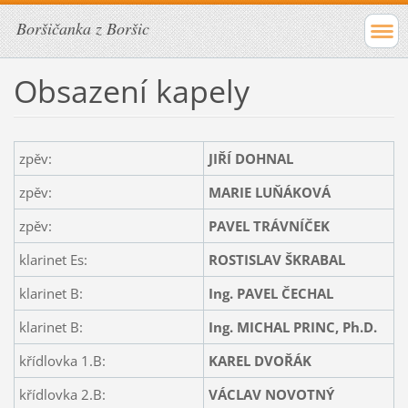
Boršičanka z Boršic
Obsazení kapely
zpěv:
JIŘÍ DOHNAL
zpěv:
MARIE LUŇÁKOVÁ
zpěv:
PAVEL TRÁVNÍČEK
klarinet Es:
ROSTISLAV ŠKRABAL
klarinet B:
Ing. PAVEL ČECHAL
klarinet B:
Ing. MICHAL PRINC, Ph.D.
křídlovka 1.B:
KAREL DVOŘÁK
křídlovka 2.B:
VÁCLAV NOVOTNÝ